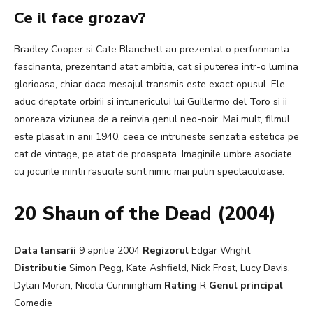
Ce il face grozav?
Bradley Cooper si Cate Blanchett au prezentat o performanta
fascinanta, prezentand atat ambitia, cat si puterea intr-o lumina
glorioasa, chiar daca mesajul transmis este exact opusul. Ele
aduc dreptate orbirii si intunericului lui Guillermo del Toro si ii
onoreaza viziunea de a reinvia genul neo-noir. Mai mult, filmul
este plasat in anii 1940, ceea ce intruneste senzatia estetica pe
cat de vintage, pe atat de proaspata. Imaginile umbre asociate
cu jocurile mintii rasucite sunt nimic mai putin spectaculoase.
20 Shaun of the Dead (2004)
Data lansarii
9 aprilie 2004
Regizorul
Edgar Wright
Distributie
Simon Pegg, Kate Ashfield, Nick Frost, Lucy Davis,
Dylan Moran, Nicola Cunningham
Rating
R
Genul principal
Comedie