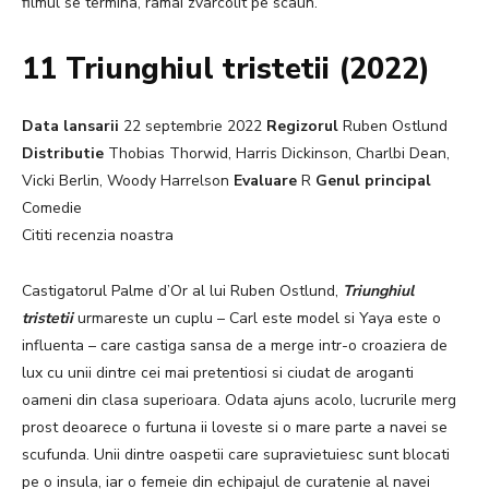
filmul se termina, ramai zvarcolit pe scaun.
11 Triunghiul tristetii (2022)
Data lansarii
22 septembrie 2022
Regizorul
Ruben Ostlund
Distributie
Thobias Thorwid, Harris Dickinson, Charlbi Dean,
Vicki Berlin, Woody Harrelson
Evaluare
R
Genul principal
Comedie
Cititi recenzia noastra
Castigatorul Palme d’Or al lui Ruben Ostlund,
Triunghiul
tristetii
urmareste un cuplu – Carl este model si Yaya este o
influenta – care castiga sansa de a merge intr-o croaziera de
lux cu unii dintre cei mai pretentiosi si ciudat de aroganti
oameni din clasa superioara. Odata ajuns acolo, lucrurile merg
prost deoarece o furtuna ii loveste si o mare parte a navei se
scufunda. Unii dintre oaspetii care supravietuiesc sunt blocati
pe o insula, iar o femeie din echipajul de curatenie al navei