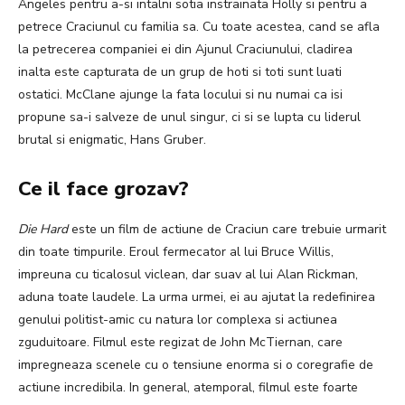
Angeles pentru a-si intalni sotia instrainata Holly si pentru a
petrece Craciunul cu familia sa. Cu toate acestea, cand se afla
la petrecerea companiei ei din Ajunul Craciunului, cladirea
inalta este capturata de un grup de hoti si toti sunt luati
ostatici. McClane ajunge la fata locului si nu numai ca isi
propune sa-i salveze de unul singur, ci si se lupta cu liderul
brutal si enigmatic, Hans Gruber.
Ce il face grozav?
Die Hard
este un film de actiune de Craciun care trebuie urmarit
din toate timpurile. Eroul fermecator al lui Bruce Willis,
impreuna cu ticalosul viclean, dar suav al lui Alan Rickman,
aduna toate laudele. La urma urmei, ei au ajutat la redefinirea
genului politist-amic cu natura lor complexa si actiunea
zguduitoare. Filmul este regizat de John McTiernan, care
impregneaza scenele cu o tensiune enorma si o coregrafie de
actiune incredibila. In general, atemporal, filmul este foarte