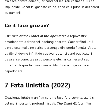
traiasca printre oameni, iar cand cel mai rau cosmar al lui se
implineste, Cezar isi gaseste calea, ceea ce il pune in dezacord
cu oamenii.
Ce il face grozav?
The Rise of the Planet of the Apes
ofera o repovestire
emotionanta a francizei indelung adorate, Caesar fiind unul
dintre cele mai bine scrise personaje din istoria filmului. Arata
ca filmul devine infinit de captivant atunci cand publicului ii
pasa si se conecteaza cu personajele, iar cu mesajul sau
puternic despre lacomia umana, filmul nu ajunge sa fie o
capodopera.
7 Fata linistita (2022)
Ocazional, intalnim un film care ne lasa fara cuvinte, uluiti si,
cel mai important, profund miscati.
The Quiet Girl
, un film