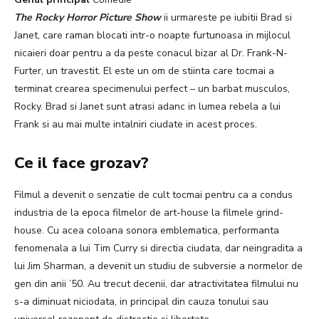
The Rocky Horror Picture Show
ii urmareste pe iubitii Brad si
Janet, care raman blocati intr-o noapte furtunoasa in mijlocul
nicaieri doar pentru a da peste conacul bizar al Dr. Frank-N-
Furter, un travestit. El este un om de stiinta care tocmai a
terminat crearea specimenului perfect – un barbat musculos,
Rocky. Brad si Janet sunt atrasi adanc in lumea rebela a lui
Frank si au mai multe intalniri ciudate in acest proces.
Ce il face grozav?
Filmul a devenit o senzatie de cult tocmai pentru ca a condus
industria de la epoca filmelor de art-house la filmele grind-
house. Cu acea coloana sonora emblematica, performanta
fenomenala a lui Tim Curry si directia ciudata, dar neingradita a
lui Jim Sharman, a devenit un studiu de subversie a normelor de
gen din anii ’50. Au trecut decenii, dar atractivitatea filmului nu
s-a diminuat niciodata, in principal din cauza tonului sau