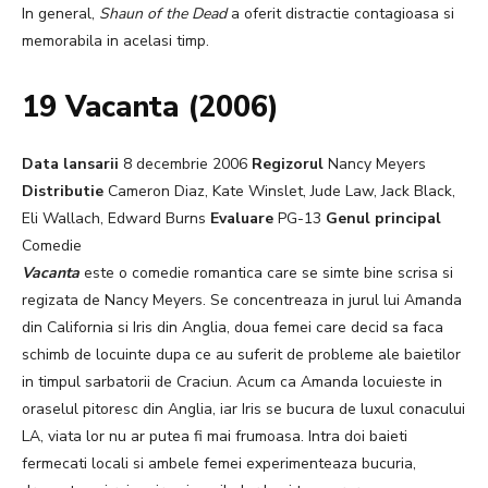
In general,
Shaun of the Dead
a oferit distractie contagioasa si
memorabila in acelasi timp.
19 Vacanta (2006)
Data lansarii
8 decembrie 2006
Regizorul
Nancy Meyers
Distributie
Cameron Diaz, Kate Winslet, Jude Law, Jack Black,
Eli Wallach, Edward Burns
Evaluare
PG-13
Genul principal
Comedie
Vacanta
este o comedie romantica care se simte bine scrisa si
regizata de Nancy Meyers. Se concentreaza in jurul lui Amanda
din California si Iris din Anglia, doua femei care decid sa faca
schimb de locuinte dupa ce au suferit de probleme ale baietilor
in timpul sarbatorii de Craciun. Acum ca Amanda locuieste in
oraselul pitoresc din Anglia, iar Iris se bucura de luxul conacului
LA, viata lor nu ar putea fi mai frumoasa. Intra doi baieti
fermecati locali si ambele femei experimenteaza bucuria,