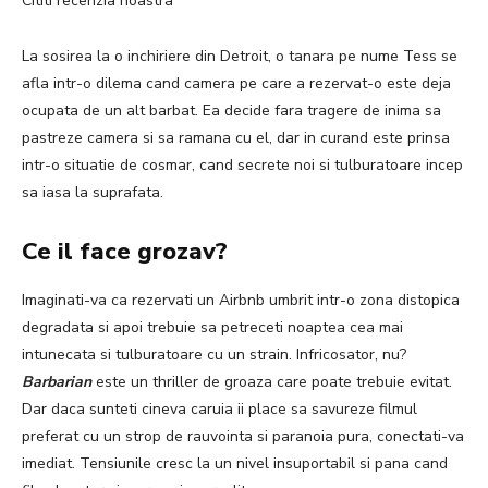
Cititi recenzia noastra
La sosirea la o inchiriere din Detroit, o tanara pe nume Tess se
afla intr-o dilema cand camera pe care a rezervat-o este deja
ocupata de un alt barbat. Ea decide fara tragere de inima sa
pastreze camera si sa ramana cu el, dar in curand este prinsa
intr-o situatie de cosmar, cand secrete noi si tulburatoare incep
sa iasa la suprafata.
Ce il face grozav?
Imaginati-va ca rezervati un Airbnb umbrit intr-o zona distopica
degradata si apoi trebuie sa petreceti noaptea cea mai
intunecata si tulburatoare cu un strain. Infricosator, nu?
Barbarian
este un thriller de groaza care poate trebuie evitat.
Dar daca sunteti cineva caruia ii place sa savureze filmul
preferat cu un strop de rauvointa si paranoia pura, conectati-va
imediat. Tensiunile cresc la un nivel insuportabil si pana cand