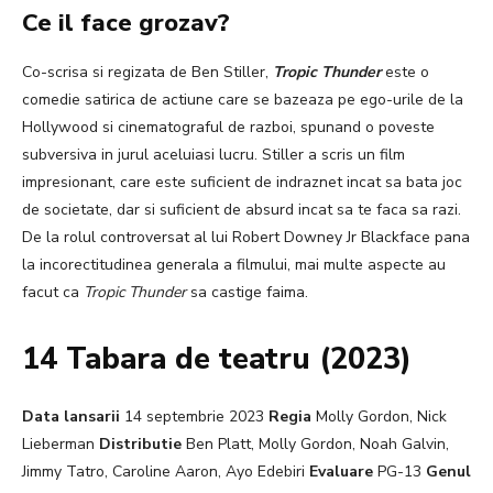
Ce il face grozav?
Co-scrisa si regizata de Ben Stiller,
Tropic Thunder
este o
comedie satirica de actiune care se bazeaza pe ego-urile de la
Hollywood si cinematograful de razboi, spunand o poveste
subversiva in jurul aceluiasi lucru. Stiller a scris un film
impresionant, care este suficient de indraznet incat sa bata joc
de societate, dar si suficient de absurd incat sa te faca sa razi.
De la rolul controversat al lui Robert Downey Jr Blackface pana
la incorectitudinea generala a filmului, mai multe aspecte au
facut ca
Tropic Thunder
sa castige faima.
14 Tabara de teatru (2023)
Data lansarii
14 septembrie 2023
Regia
Molly Gordon, Nick
Lieberman
Distributie
Ben Platt, Molly Gordon, Noah Galvin,
Jimmy Tatro, Caroline Aaron, Ayo Edebiri
Evaluare
PG-13
Genul