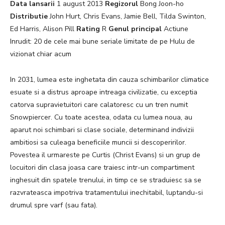
Data lansarii
1 august 2013
Regizorul
Bong Joon-ho
Distributie
John Hurt, Chris Evans, Jamie Bell, Tilda Swinton,
Ed Harris, Alison Pill
Rating
R
Genul principal
Actiune
Inrudit: 20 de cele mai bune seriale limitate de pe Hulu de
vizionat chiar acum
In 2031, lumea este inghetata din cauza schimbarilor climatice
esuate si a distrus aproape intreaga civilizatie, cu exceptia
catorva supravietuitori care calatoresc cu un tren numit
Snowpiercer. Cu toate acestea, odata cu lumea noua, au
aparut noi schimbari si clase sociale, determinand indivizii
ambitiosi sa culeaga beneficiile muncii si descoperirilor.
Povestea il urmareste pe Curtis (Christ Evans) si un grup de
locuitori din clasa joasa care traiesc intr-un compartiment
inghesuit din spatele trenului, in timp ce se straduiesc sa se
razvrateasca impotriva tratamentului inechitabil, luptandu-si
drumul spre varf (sau fata).