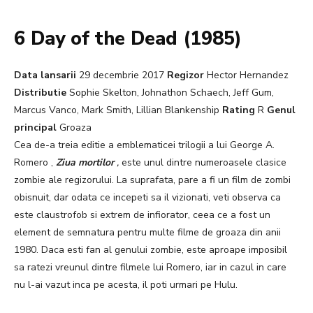
6 Day of the Dead (1985)
Data lansarii
29 decembrie 2017
Regizor
Hector Hernandez
Distributie
Sophie Skelton, Johnathon Schaech, Jeff Gum,
Marcus Vanco, Mark Smith, Lillian Blankenship
Rating
R
Genul
principal
Groaza
Cea de-a treia editie a emblematicei trilogii a lui George A.
Romero ,
Ziua mortilor
,
este unul dintre numeroasele clasice
zombie ale regizorului. La suprafata, pare a fi un film de zombi
obisnuit, dar odata ce incepeti sa il vizionati, veti observa ca
este claustrofob si extrem de infiorator, ceea ce a fost un
element de semnatura pentru multe filme de groaza din anii
1980. Daca esti fan al genului zombie, este aproape imposibil
sa ratezi vreunul dintre filmele lui Romero, iar in cazul in care
nu l-ai vazut inca pe acesta, il poti urmari pe Hulu.