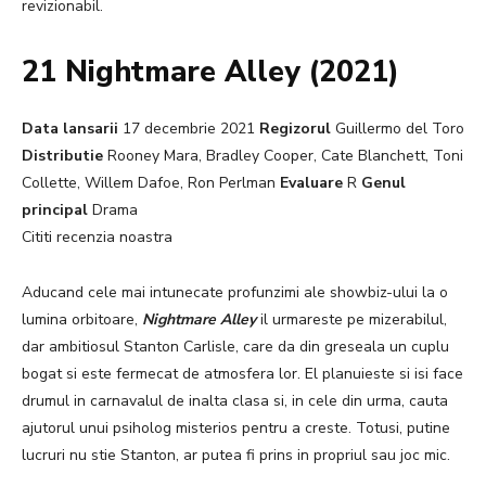
revizionabil.
21 Nightmare Alley (2021)
Data lansarii
17 decembrie 2021
Regizorul
Guillermo del Toro
Distributie
Rooney Mara, Bradley Cooper, Cate Blanchett, Toni
Collette, Willem Dafoe, Ron Perlman
Evaluare
R
Genul
principal
Drama
Cititi recenzia noastra
Aducand cele mai intunecate profunzimi ale showbiz-ului la o
lumina orbitoare,
Nightmare Alley
il urmareste pe mizerabilul,
dar ambitiosul Stanton Carlisle, care da din greseala un cuplu
bogat si este fermecat de atmosfera lor. El planuieste si isi face
drumul in carnavalul de inalta clasa si, in cele din urma, cauta
ajutorul unui psiholog misterios pentru a creste. Totusi, putine
lucruri nu stie Stanton, ar putea fi prins in propriul sau joc mic.