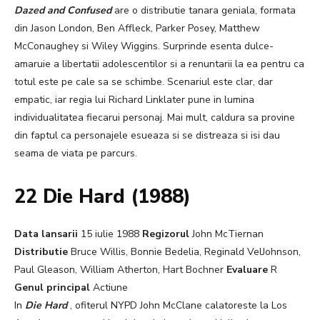
Dazed and Confused
are o distributie tanara geniala, formata
din Jason London, Ben Affleck, Parker Posey, Matthew
McConaughey si Wiley Wiggins. Surprinde esenta dulce-
amaruie a libertatii adolescentilor si a renuntarii la ea pentru ca
totul este pe cale sa se schimbe. Scenariul este clar, dar
empatic, iar regia lui Richard Linklater pune in lumina
individualitatea fiecarui personaj. Mai mult, caldura sa provine
din faptul ca personajele esueaza si se distreaza si isi dau
seama de viata pe parcurs.
22 Die Hard (1988)
Data lansarii
15 iulie 1988
Regizorul
John McTiernan
Distributie
Bruce Willis, Bonnie Bedelia, Reginald VelJohnson,
Paul Gleason, William Atherton, Hart Bochner
Evaluare
R
Genul principal
Actiune
In
Die Hard
, ofiterul NYPD John McClane calatoreste la Los