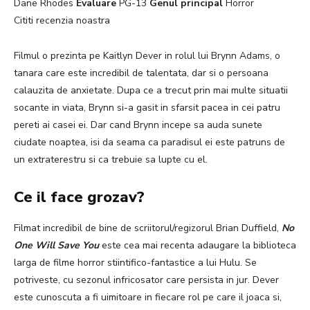
Dane Rhodes
Evaluare
PG-13
Genul principal
Horror
Cititi recenzia noastra
Filmul o prezinta pe Kaitlyn Dever in rolul lui Brynn Adams, o
tanara care este incredibil de talentata, dar si o persoana
calauzita de anxietate. Dupa ce a trecut prin mai multe situatii
socante in viata, Brynn si-a gasit in sfarsit pacea in cei patru
pereti ai casei ei. Dar cand Brynn incepe sa auda sunete
ciudate noaptea, isi da seama ca paradisul ei este patruns de
un extraterestru si ca trebuie sa lupte cu el.
Ce il face grozav?
Filmat incredibil de bine de scriitorul/regizorul Brian Duffield,
No
One Will Save You
este cea mai recenta adaugare la biblioteca
larga de filme horror stiintifico-fantastice a lui Hulu. Se
potriveste, cu sezonul infricosator care persista in jur. Dever
este cunoscuta a fi uimitoare in fiecare rol pe care il joaca si,