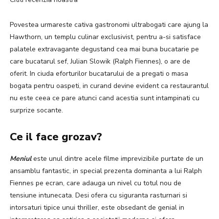
Povestea urmareste cativa gastronomi ultrabogati care ajung la
Hawthorn, un templu culinar exclusivist, pentru a-si satisface
palatele extravagante degustand cea mai buna bucatarie pe
care bucatarul sef, Julian Slowik (Ralph Fiennes), o are de
oferit. In ciuda eforturilor bucatarului de a pregati o masa
bogata pentru oaspeti, in curand devine evident ca restaurantul
nu este ceea ce pare atunci cand acestia sunt intampinati cu
surprize socante.
Ce il face grozav?
Meniul
este unul dintre acele filme imprevizibile purtate de un
ansamblu fantastic, in special prezenta dominanta a lui Ralph
Fiennes pe ecran, care adauga un nivel cu totul nou de
tensiune intunecata. Desi ofera cu siguranta rasturnari si
intorsaturi tipice unui thriller, este obsedant de genial in