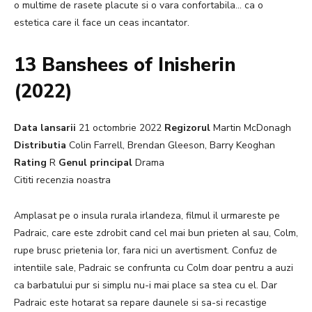
o multime de rasete placute si o vara confortabila… ca o
estetica care il face un ceas incantator.
13 Banshees of Inisherin
(2022)
Data lansarii
21 octombrie 2022
Regizorul
Martin McDonagh
Distributia
Colin Farrell, Brendan Gleeson, Barry Keoghan
Rating
R
Genul principal
Drama
Cititi recenzia noastra
Amplasat pe o insula rurala irlandeza, filmul il urmareste pe
Padraic, care este zdrobit cand cel mai bun prieten al sau, Colm,
rupe brusc prietenia lor, fara nici un avertisment. Confuz de
intentiile sale, Padraic se confrunta cu Colm doar pentru a auzi
ca barbatului pur si simplu nu-i mai place sa stea cu el. Dar
Padraic este hotarat sa repare daunele si sa-si recastige