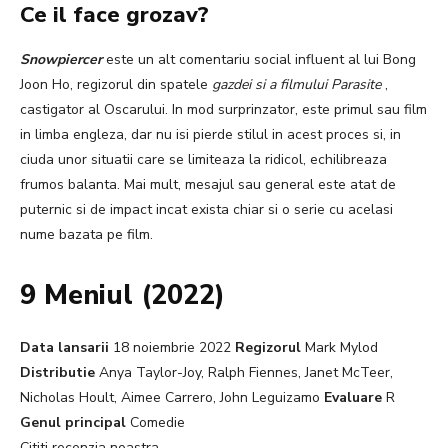
Ce il face grozav?
Snowpiercer
este un alt comentariu social influent al lui Bong
Joon Ho, regizorul din spatele
gazdei si a filmului
Parasite
,
castigator al Oscarului. In mod surprinzator, este primul sau film
in limba engleza, dar nu isi pierde stilul in acest proces si, in
ciuda unor situatii care se limiteaza la ridicol, echilibreaza
frumos balanta. Mai mult, mesajul sau general este atat de
puternic si de impact incat exista chiar si o serie cu acelasi
nume bazata pe film.
9 Meniul (2022)
Data lansarii
18 noiembrie 2022
Regizorul
Mark Mylod
Distributie
Anya Taylor-Joy, Ralph Fiennes, Janet McTeer,
Nicholas Hoult, Aimee Carrero, John Leguizamo
Evaluare
R
Genul principal
Comedie
Cititi recenzia noastra