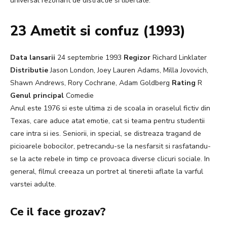
universal rezonant de distractie si libertate.
23 Ametit si confuz (1993)
Data lansarii
24 septembrie 1993
Regizor
Richard Linklater
Distributie
Jason London, Joey Lauren Adams, Milla Jovovich,
Shawn Andrews, Rory Cochrane, Adam Goldberg
Rating
R
Genul principal
Comedie
Anul este 1976 si este ultima zi de scoala in oraselul fictiv din
Texas, care aduce atat emotie, cat si teama pentru studentii
care intra si ies. Seniorii, in special, se distreaza tragand de
picioarele bobocilor, petrecandu-se la nesfarsit si rasfatandu-
se la acte rebele in timp ce provoaca diverse clicuri sociale. In
general, filmul creeaza un portret al tineretii aflate la varful
varstei adulte.
Ce il face grozav?