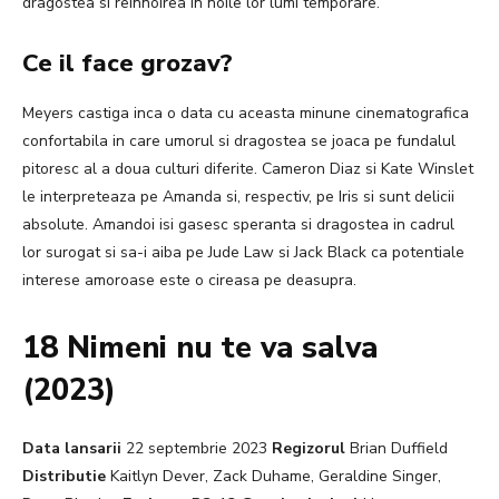
dragostea si reinnoirea in noile lor lumi temporare.
Ce il face grozav?
Meyers castiga inca o data cu aceasta minune cinematografica
confortabila in care umorul si dragostea se joaca pe fundalul
pitoresc al a doua culturi diferite. Cameron Diaz si Kate Winslet
le interpreteaza pe Amanda si, respectiv, pe Iris si sunt delicii
absolute. Amandoi isi gasesc speranta si dragostea in cadrul
lor surogat si sa-i aiba pe Jude Law si Jack Black ca potentiale
interese amoroase este o cireasa pe deasupra.
18 Nimeni nu te va salva
(2023)
Data lansarii
22 septembrie 2023
Regizorul
Brian Duffield
Distributie
Kaitlyn Dever, Zack Duhame, Geraldine Singer,