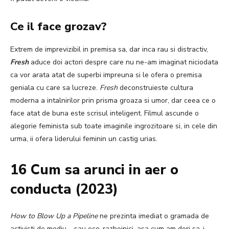
Ce il face grozav?
Extrem de imprevizibil in premisa sa, dar inca rau si distractiv,
Fresh
aduce doi actori despre care nu ne-am imaginat niciodata
ca vor arata atat de superbi impreuna si le ofera o premisa
geniala cu care sa lucreze.
Fresh
deconstruieste cultura
moderna a intalnirilor prin prisma groaza si umor, dar ceea ce o
face atat de buna este scrisul inteligent. Filmul ascunde o
alegorie feminista sub toate imaginile ingrozitoare si, in cele din
urma, ii ofera liderului feminin un castig urias.
16 Cum sa arunci in aer o
conducta (2023)
How to Blow Up a Pipeline
ne prezinta imediat o gramada de
activisti de mediu – sau eco-razboinici, asa cum am dori sa-i