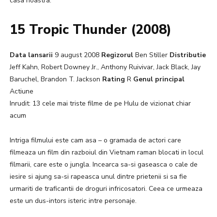
casa noastra.
15 Tropic Thunder (2008)
Data lansarii
9 august 2008
Regizorul
Ben Stiller
Distributie
Jeff Kahn, Robert Downey Jr., Anthony Ruivivar, Jack Black, Jay
Baruchel, Brandon T. Jackson
Rating
R
Genul principal
Actiune
Inrudit: 13 cele mai triste filme de pe Hulu de vizionat chiar
acum
Intriga filmului este cam asa – o gramada de actori care
filmeaza un film din razboiul din Vietnam raman blocati in locul
filmarii, care este o jungla. Incearca sa-si gaseasca o cale de
iesire si ajung sa-si rapeasca unul dintre prietenii si sa fie
urmariti de traficantii de droguri infricosatori. Ceea ce urmeaza
este un dus-intors isteric intre personaje.