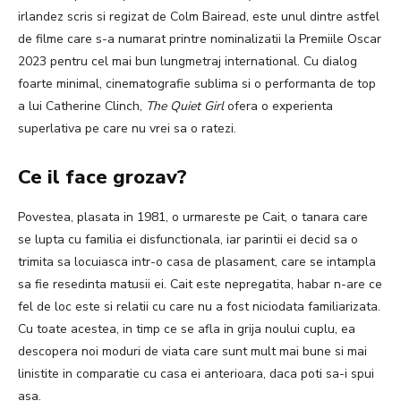
irlandez scris si regizat de Colm Bairead, este unul dintre astfel
de filme care s-a numarat printre nominalizatii la Premiile Oscar
2023 pentru cel mai bun lungmetraj international. Cu dialog
foarte minimal, cinematografie sublima si o performanta de top
a lui Catherine Clinch,
The Quiet Girl
ofera o experienta
superlativa pe care nu vrei sa o ratezi.
Ce il face grozav?
Povestea, plasata in 1981, o urmareste pe Cait, o tanara care
se lupta cu familia ei disfunctionala, iar parintii ei decid sa o
trimita sa locuiasca intr-o casa de plasament, care se intampla
sa fie resedinta matusii ei. Cait este nepregatita, habar n-are ce
fel de loc este si relatii cu care nu a fost niciodata familiarizata.
Cu toate acestea, in timp ce se afla in grija noului cuplu, ea
descopera noi moduri de viata care sunt mult mai bune si mai
linistite in comparatie cu casa ei anterioara, daca poti sa-i spui
asa.