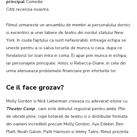
principal
Comedie
Cititi recenzia noastra
Filmul urmareste un ansamblu de membri ai personalului dornici
si excentrici ai unei tabere de teatru din nordul statului New
York. In ciuda faptului ca sunt nefavorabili, intreaga echipa se
uneste pentru a-si salva locurile de munca si casa, dupa ce
fondatorul lor Joan intra in coma. Ei apar prin munca in echipa,
iar personajele principale, Amos si Rebecca-Diane, in cele din
urma atenueaza problemele financiare prin eforturile lor.
Ce il face grozav?
Molly Gordon si Nick Lieberman creeaza cu adevarat istorie cu
Theater Camp
, care este debutul regizoral pentru ambii. Plin
de vibratii pline, copii hotarati de teatru si o distributie formata
din oameni incredibili precum Molly Gordon, Ayo Edebiri, Ben
Platt, Noah Galvin, Patti Harrison si Jimmy Tatro, filmul prezinta