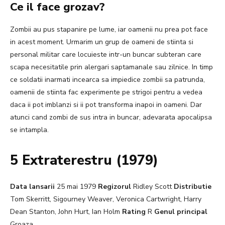
Ce il face grozav?
Zombii au pus stapanire pe lume, iar oamenii nu prea pot face
in acest moment. Urmarim un grup de oameni de stiinta si
personal militar care locuieste intr-un buncar subteran care
scapa necesitatile prin alergari saptamanale sau zilnice. In timp
ce soldatii inarmati incearca sa impiedice zombii sa patrunda,
oamenii de stiinta fac experimente pe strigoi pentru a vedea
daca ii pot imblanzi si ii pot transforma inapoi in oameni. Dar
atunci cand zombi de sus intra in buncar, adevarata apocalipsa
se intampla.
5 Extraterestru (1979)
Data lansarii
25 mai 1979
Regizorul
Ridley Scott
Distributie
Tom Skerritt, Sigourney Weaver, Veronica Cartwright, Harry
Dean Stanton, John Hurt, Ian Holm
Rating
R
Genul principal
Groaza