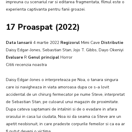
impreuna cu scenariul rar si editarea fragmentata, filmul este o
experienta captivanta pentru fanii groazei.
17 Proaspat (2022)
Data lansarii
4 martie 2022
Regizorul
Mimi Cave
Distributie
Daisy Edgar-Jones, Sebastian Stan, Jojo T. Gibbs, Dayo Okeniyi
Evaluare
R
Genul principal
Horror
Cititi recenzia noastra
Daisy Edgar-Jones o interpreteaza pe Noa, o tanara singura
care isi navigheaza in viata amoroasa dupa ce s-a lovit
accidental de un chirurg fermecator pe nume Steve, interpretat
de Sebastian Stan, pe culoarul unui magazin de proximitate.
Dupa cateva saptamani de intalniri si de o evadare in afara
orasului in casa lui ciudata, Noa isi da seama ca Steve are un
apetit neobisnuit, in care pradeste corpurile femeilor si ca ea ar
fi putut deveni o victima.