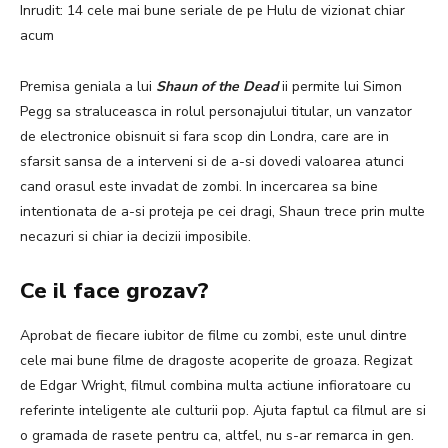
Inrudit: 14 cele mai bune seriale de pe Hulu de vizionat chiar
acum
Premisa geniala a lui
Shaun of the Dead
ii permite lui Simon
Pegg sa straluceasca in rolul personajului titular, un vanzator
de electronice obisnuit si fara scop din Londra, care are in
sfarsit sansa de a interveni si de a-si dovedi valoarea atunci
cand orasul este invadat de zombi. In incercarea sa bine
intentionata de a-si proteja pe cei dragi, Shaun trece prin multe
necazuri si chiar ia decizii imposibile.
Ce il face grozav?
Aprobat de fiecare iubitor de filme cu zombi, este unul dintre
cele mai bune filme de dragoste acoperite de groaza. Regizat
de Edgar Wright, filmul combina multa actiune infioratoare cu
referinte inteligente ale culturii pop. Ajuta faptul ca filmul are si
o gramada de rasete pentru ca, altfel, nu s-ar remarca in gen.