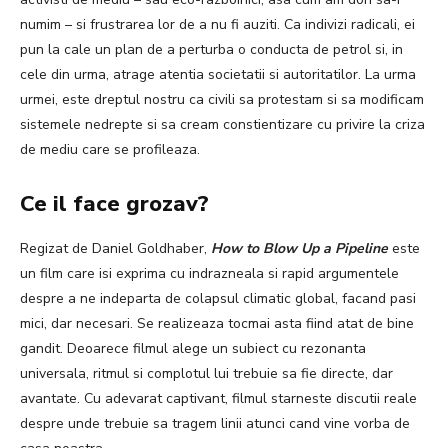
numim – si frustrarea lor de a nu fi auziti. Ca indivizi radicali, ei
pun la cale un plan de a perturba o conducta de petrol si, in
cele din urma, atrage atentia societatii si autoritatilor. La urma
urmei, este dreptul nostru ca civili sa protestam si sa modificam
sistemele nedrepte si sa cream constientizare cu privire la criza
de mediu care se profileaza.
Ce il face grozav?
Regizat de Daniel Goldhaber,
How to Blow Up a Pipeline
este
un film care isi exprima cu indrazneala si rapid argumentele
despre a ne indeparta de colapsul climatic global, facand pasi
mici, dar necesari. Se realizeaza tocmai asta fiind atat de bine
gandit. Deoarece filmul alege un subiect cu rezonanta
universala, ritmul si complotul lui trebuie sa fie directe, dar
avantate. Cu adevarat captivant, filmul starneste discutii reale
despre unde trebuie sa tragem linii atunci cand vine vorba de