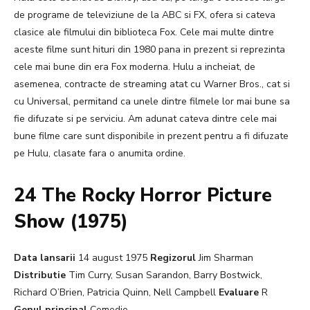
de programe de televiziune de la ABC si FX, ofera si cateva
clasice ale filmului din biblioteca Fox. Cele mai multe dintre
aceste filme sunt hituri din 1980 pana in prezent si reprezinta
cele mai bune din era Fox moderna. Hulu a incheiat, de
asemenea, contracte de streaming atat cu Warner Bros., cat si
cu Universal, permitand ca unele dintre filmele lor mai bune sa
fie difuzate si pe serviciu. Am adunat cateva dintre cele mai
bune filme care sunt disponibile in prezent pentru a fi difuzate
pe Hulu, clasate fara o anumita ordine.
24 The Rocky Horror Picture
Show (1975)
Data lansarii
14 august 1975
Regizorul
Jim Sharman
Distributie
Tim Curry, Susan Sarandon, Barry Bostwick,
Richard O’Brien, Patricia Quinn, Nell Campbell
Evaluare
R
Genul principal
Comedie