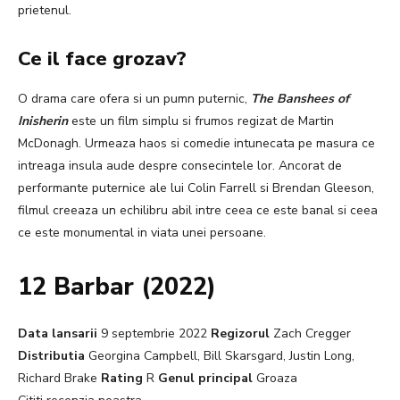
prietenul.
Ce il face grozav?
O drama care ofera si un pumn puternic,
The Banshees of
Inisherin
este un film simplu si frumos regizat de Martin
McDonagh. Urmeaza haos si comedie intunecata pe masura ce
intreaga insula aude despre consecintele lor. Ancorat de
performante puternice ale lui Colin Farrell si Brendan Gleeson,
filmul creeaza un echilibru abil intre ceea ce este banal si ceea
ce este monumental in viata unei persoane.
12 Barbar (2022)
Data lansarii
9 septembrie 2022
Regizorul
Zach Cregger
Distributia
Georgina Campbell, Bill Skarsgard, Justin Long,
Richard Brake
Rating
R
Genul principal
Groaza