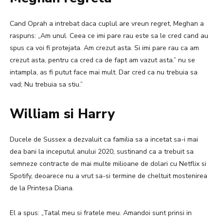
Cand Oprah a intrebat daca cuplul are vreun regret, Meghan a
raspuns: „Am unul. Ceea ce imi pare rau este sa le cred cand au
spus ca voi fi protejata. Am crezut asta. Si imi pare rau ca am
crezut asta, pentru ca cred ca de fapt am vazut asta.”
nu se
intampla, as fi putut face mai mult.
Dar cred ca nu trebuia sa
vad;
Nu trebuia sa stiu.”
William si Harry
Ducele de Sussex a dezvaluit ca familia sa a incetat sa-i mai
dea bani la inceputul anului 2020, sustinand ca a trebuit sa
semneze contracte de mai multe milioane de dolari cu Netflix si
Spotify, deoarece nu a vrut sa-si termine de cheltuit mostenirea
de la Printesa Diana.
El a spus: „Tatal meu si fratele meu. Amandoi sunt prinsi in