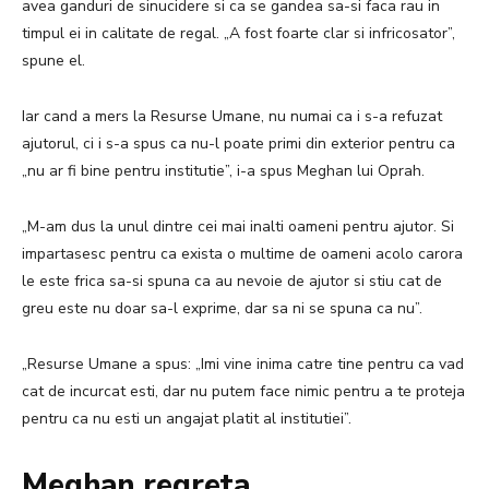
avea ganduri de sinucidere si ca se gandea sa-si faca rau in
timpul ei in calitate de regal.
„A fost foarte clar si infricosator”,
spune el.
Iar cand a mers la Resurse Umane, nu numai ca i s-a refuzat
ajutorul, ci i s-a spus ca nu-l poate primi din exterior pentru ca
„nu ar fi bine pentru institutie”, i-a spus Meghan lui Oprah.
„M-am dus la unul dintre cei mai inalti oameni pentru ajutor. Si
impartasesc pentru ca exista o multime de oameni acolo carora
le este frica sa-si spuna ca au nevoie de ajutor si stiu cat de
greu este nu doar sa-l exprime, dar sa ni se spuna ca nu”.
„Resurse Umane a spus: „Imi vine inima catre tine pentru ca vad
cat de incurcat esti, dar nu putem face nimic pentru a te proteja
pentru ca nu esti un angajat platit al institutiei”.
Meghan regreta