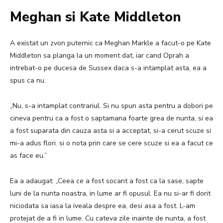
Meghan si Kate Middleton
A existat un zvon puternic ca Meghan Markle a facut-o pe Kate
Middleton sa planga la un moment dat, iar cand Oprah a
intrebat-o pe ducesa de Sussex daca s-a intamplat asta, ea a
spus ca nu.
„Nu, s-a intamplat contrariul. Si nu spun asta pentru a dobori pe
cineva pentru ca a fost o saptamana foarte grea de nunta, si ea
a fost suparata din cauza asta si a acceptat, si-a cerut scuze si
mi-a adus flori. si o nota prin care se cere scuze si ea a facut ce
as face eu.”
Ea a adaugat: „Ceea ce a fost socant a fost ca la sase, sapte
luni de la nunta noastra, in lume ar fi opusul.
Ea nu si-ar fi dorit
niciodata sa iasa la iveala despre ea, desi asa a fost.
L-am
protejat de a fi in lume.
Cu cateva zile inainte de nunta, a fost