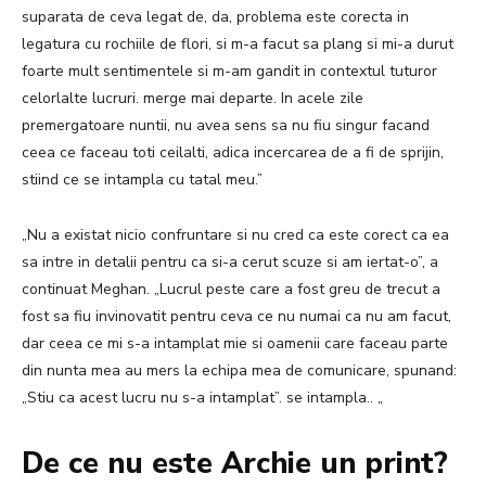
suparata de ceva legat de, da, problema este corecta in
legatura cu rochiile de flori, si m-a facut sa plang si mi-a durut
foarte mult sentimentele si m-am gandit in contextul tuturor
celorlalte lucruri. merge mai departe.
In acele zile
premergatoare nuntii, nu avea sens sa nu fiu singur facand
ceea ce faceau toti ceilalti, adica incercarea de a fi de sprijin,
stiind ce se intampla cu tatal meu.”
„Nu a existat nicio confruntare si nu cred ca este corect ca ea
sa intre in detalii pentru ca si-a cerut scuze si am iertat-o”, a
continuat Meghan.
„Lucrul peste care a fost greu de trecut a
fost sa fiu invinovatit pentru ceva ce nu numai ca nu am facut,
dar ceea ce mi s-a intamplat mie si oamenii care faceau parte
din nunta mea au mers la echipa mea de comunicare, spunand:
„Stiu ca acest lucru nu s-a intamplat”. se intampla..
„
De ce nu este Archie un print?