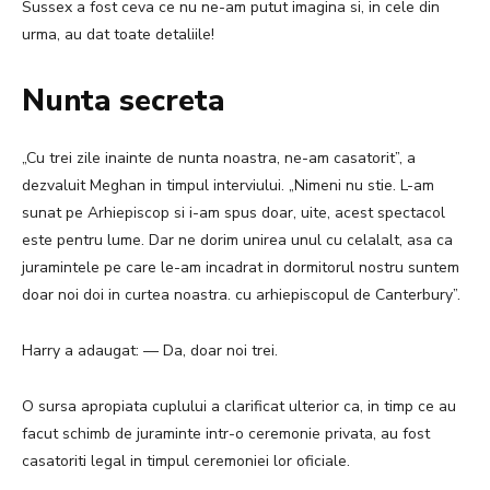
Sussex a fost ceva ce nu ne-am putut imagina si, in cele din
urma, au dat toate detaliile!
Nunta secreta
„Cu trei zile inainte de nunta noastra, ne-am casatorit”, a
dezvaluit Meghan in timpul interviului.
„Nimeni nu stie. L-am
sunat pe Arhiepiscop si i-am spus doar, uite, acest spectacol
este pentru lume. Dar ne dorim unirea unul cu celalalt, asa ca
juramintele pe care le-am incadrat in dormitorul nostru suntem
doar noi doi in curtea noastra. cu arhiepiscopul de Canterbury”.
Harry a adaugat: — Da, doar noi trei.
O sursa apropiata cuplului a clarificat ulterior ca, in timp ce au
facut schimb de juraminte intr-o ceremonie privata, au fost
casatoriti legal in timpul ceremoniei lor oficiale.