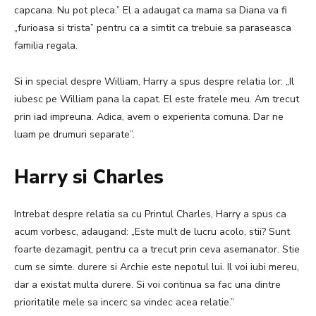
capcana. Nu pot pleca.”
El a adaugat ca mama sa Diana va fi
„furioasa si trista” pentru ca a simtit ca trebuie sa paraseasca
familia regala.
Si in special despre William, Harry a spus despre relatia lor: „Il
iubesc pe William pana la capat. El este fratele meu. Am trecut
prin iad impreuna. Adica, avem o experienta comuna. Dar ne
luam pe drumuri separate”.
Harry si Charles
Intrebat despre relatia sa cu Printul Charles, Harry a spus ca
acum vorbesc, adaugand: „Este mult de lucru acolo, stii? Sunt
foarte dezamagit, pentru ca a trecut prin ceva asemanator. Stie
cum se simte. durere si Archie este nepotul lui. Il voi iubi mereu,
dar a existat multa durere. Si voi continua sa fac una dintre
prioritatile mele sa incerc sa vindec acea relatie.”