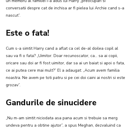
un membru al familiei i-a adus lui Harry „preocupari si
conversatii despre cat de inchisa ar fi pielea lui Archie cand s-a
nascut”.
Este o fata!
Cum s-a simtit Harry cand a aflat ca cel de-al doilea copil al
sau va fi o fata?
„Uimitor. Doar recunoscator, ca… sa ai copii,
oricare sau doi ar fi fost uimitor, dar sa ai un baiat si apoi o fata,
ce ai putea cere mai mult?”
El a adaugat: „Acum avem familia
noastra. Ne avem pe toti patru si pe cei doi caini ai nostri si este
grozav”.
Gandurile de sinucidere
„Nu m-am simtit niciodata asa pana acum si trebuie sa merg
undeva pentru a obtine ajutor”, a spus Meghan, dezvaluind ca