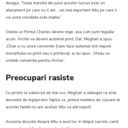
desigur. Toata maretia din jurul acestor lucruri este un
atasament pe care nu il am… cel mai important titlu pe care il
voi avea vreodata este mama.”
Odata ce Printul Charles devine rege, asa cum sunt regulile
acum, Archie va deveni automat print.
Dar, Meghan a spus:
„Chiar si cu acea conventie [care face automat toti nepotii
monarhului un print sau o printesa], ei au spus: „Vreau sa
schimb conventia pentru Archie”.
Preocupari rasiste
Cu privire la subiectul de mai sus, Meghan a adaugat ca este
deosebit de ingrijorator faptul ca „primul membru de culoare al
acestei familii nu are acelasi titlu ca alti nepoti”.
Aceasta discutie despre titlu a avut loc in timpul sarcinii, cand