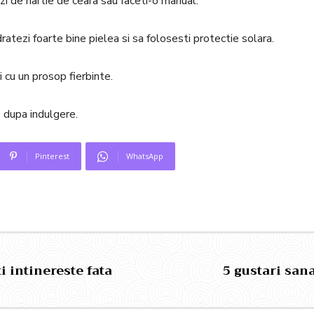
nzi de hartie de ceara sau faceti-o manual.
ratezi foarte bine pielea si sa folosesti protectie solara.
i cu un prosop fierbinte.
e dupa indulgere.
Pinterest
WhatsApp
i intinereste fata
5 gustari sa