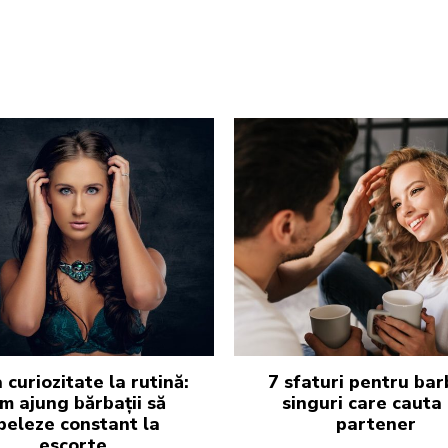
 curiozitate la rutină:
7 sfaturi pentru bar
m ajung bărbații să
singuri care cauta
peleze constant la
partener
escorte