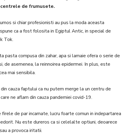
i centrele de frumusete.
frumos si chiar profesionisti au pus la moda aceasta
une ca a fost folosita in Egiptul Antic, in special de
ik Tok.
ta pasta compusa din zahar, apa si lamaie ofera o serie de
 si, de asemenea, la reinnoirea epidermei.
In plus, este
 cea mai sensibila.
 din cauza faptului ca nu putem merge la un centru de
in care ne aflam din cauza pandemiei covid-19.
ne firele de par incarnate, lucru foarte comun in indepartarea
nedorit.
Nu este dureros ca si celelalte optiuni, deoarece
au a provoca iritatii.