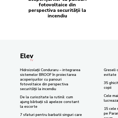
fotovoltaice din
perspectiva securității la
incendiu
Elev
TV
Hidroizolații Conduraru – integrarea
Greseli 
sistemelor BROOF în proiectarea
evitate
acoperișurilor cu panouri
35 ghici
fotovoltaice din perspectiva
copii
securității la incendiu
Cele ma
De la curiozitate la rutină: cum
lucreaza
ajung bărbații să apeleze constant
la escorte
15 cele 
pe Para
7 sfaturi pentru barbatii singuri care