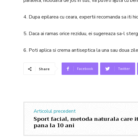
paralela, niciodata de jos in sus, va puteti ajuta cu be
4. Dupa epilarea cu ceara, expertii recomanda sa iti hid
5. Daca ai ramas orice reziduu, ei sugereaza sa-l sterg
6. Poti aplica si crema antiseptica la una sau doua zil
Facebook
Twitter
Share
Articolul precedent
Sport facial, metoda naturala care it
pana la 10 ani