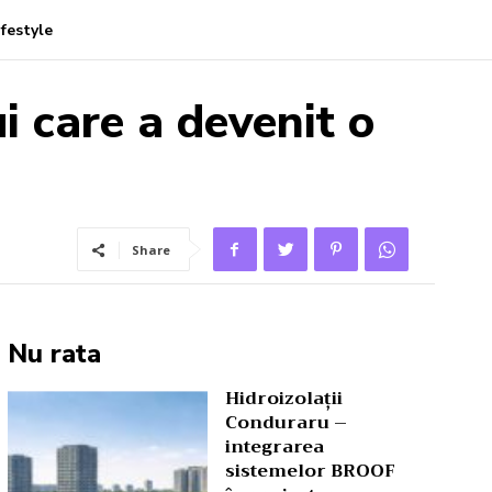
ifestyle
i care a devenit o
Share
Nu rata
Hidroizolații
Conduraru –
integrarea
sistemelor BROOF