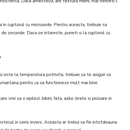
consistenta.
Daca amestecul are textura mierii, mai fierbeti-l
i in cuptorul cu microunde.
Pentru aceasta, trebuie sa
30 de secunde.
Daca se intareste, puneti-o la cuptorul cu
?
i este la temperatura potrivita, trebuie sa te asiguri ca
u smantana pentru ca sa functioneze mult mai bine.
e vrei sa o epilezi: bikini, fata, axile, brate si picioare in
stecul in sens invers.
Aceasta ar trebui sa fie intotdeauna