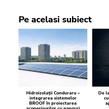
Pe acelasi subiect
Hidroizolații Conduraru –
De la
integrarea sistemelor
cu
BROOF în proiectarea
a
acoperișurilor cu panouri