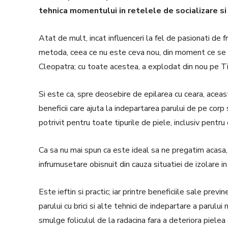
tehnica momentului in retelele de socializare s
Atat de mult, incat influenceri la fel de pasionati de 
metoda, ceea ce nu este ceva nou, din moment ce se sp
Cleopatra;
cu toate acestea, a explodat din nou pe T
Si este ca, spre deosebire de epilarea cu ceara, aceas
beneficii care ajuta la indepartarea parului de pe corp
potrivit pentru toate tipurile de piele, inclusiv pentru
Ca sa nu mai spun ca este ideal sa ne pregatim acasa,
infrumusetare obisnuit din cauza situatiei de izolare 
Este ieftin si practic;
iar printre beneficiile sale previ
parului cu brici si alte tehnici de indepartare a parului 
smulge foliculul de la radacina fara a deteriora pielea s