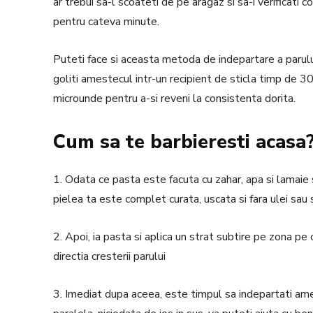
ar trebui sa-l scoateti de pe aragaz si sa-i verificati 
pentru cateva minute.
Puteti face si aceasta metoda de indepartare a parulu
goliti amestecul intr-un recipient de sticla timp de 
microunde pentru a-si reveni la consistenta dorita.
Cum sa te barbieresti acasa
1. Odata ce pasta este facuta cu zahar, apa si lamaie s
pielea ta este complet curata, uscata si fara ulei sa
2. Apoi, ia pasta si aplica un strat subtire pe zona pe car
directia cresterii parului
3. Imediat dupa aceea, este timpul sa indepartati ame