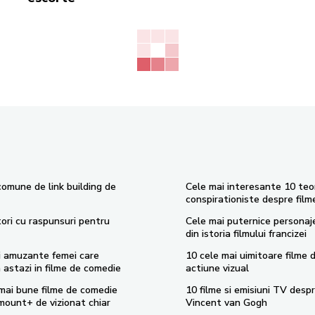
comune de link building de
Cele mai interesante 10 teor
conspirationiste despre film
tori cu raspunsuri pentru
Cele mai puternice persona
din istoria filmului francizei
i amuzante femei care
10 cele mai uimitoare filme 
 astazi in filme de comedie
actiune vizual
mai bune filme de comedie
10 filme si emisiuni TV desp
mount+ de vizionat chiar
Vincent van Gogh