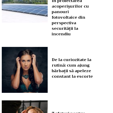
în proiectarea
acoperișurilor cu
panouri
fotovoltaice din
perspectiva
securității la
incendiu
De la curiozitate la
rutină: cum ajung
bărbații să apeleze
constant la escorte