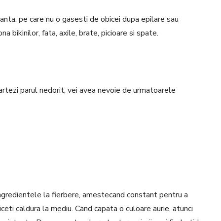
lianta, pe care nu o gasesti de obicei dupa epilare sau
na bikinilor, fata, axile, brate, picioare si spate.
artezi parul nedorit, vei avea nevoie de urmatoarele
ingredientele la fierbere, amestecand constant pentru a
ceti caldura la mediu.
Cand capata o culoare aurie, atunci